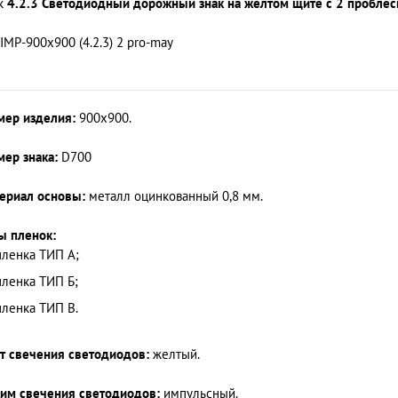
к
4.2.3 Светодиодный дорожный знак на желтом щите с 2 пробле
 IMP-900x900 (4.2.3) 2 pro-may
мер изделия:
900x900.
мер знака:
D700
ериал основы:
металл оцинкованный 0,8 мм.
ы пленок:
пленка ТИП А;
пленка ТИП Б;
пленка ТИП В.
т свечения светодиодов:
желтый.
им свечения светодиодов:
импульсный.